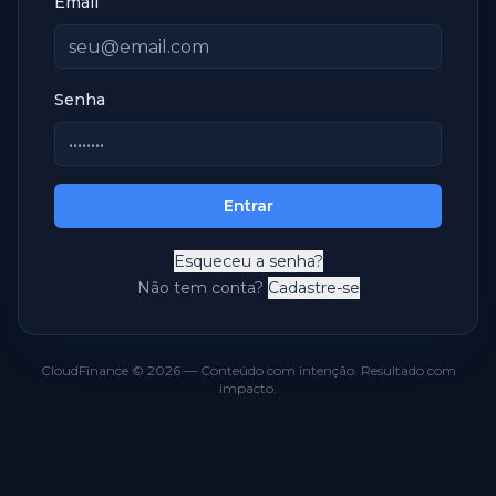
Email
Senha
Entrar
Esqueceu a senha?
Não tem conta?
Cadastre-se
CloudFinance ©
2026
— Conteúdo com intenção. Resultado com
impacto.